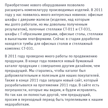
Приобретение нового оборудования позволило
Казахстан
расширить номенклатуру производимых изделий. В 2011
году у нас появилось много интересных новинок: офисные
Нур-
шкафы с дверьми-жалюзи (изделия, над которым
Султан
мы долго работали, но мы довольны полученным
(Астана)
результатом), полочные стеллажи СТ-011 и СТ-031,
шкафы с Г-образными дверьми, офисные столы, стеллажи
Алматы
в выкатными платформами. Сейчас в стадии доработки
находятся тумбы для офисных столов и стеллажный
комплекс СТ-031.
В 2011 году проведено много работы по продвижению
Белоруссия
продукции. В конце года появился новый бумажный
каталог продукции с совершенно другим дизайном, чем
Минск
предыдущий. Мы старались, чтобы каталог был
доброжелательным и полезным для наших покупателей.
Также в конце 2011 года запущен новый сайт, который
разрабатывался на протяжении 2011 года. В сайте есть
погрешности, которые мы видим, и будем исправлять.
Но так как он полностью другой, чем предыдущий,
просим в переходный период быть терпеливыми к нашим
недоработкам.