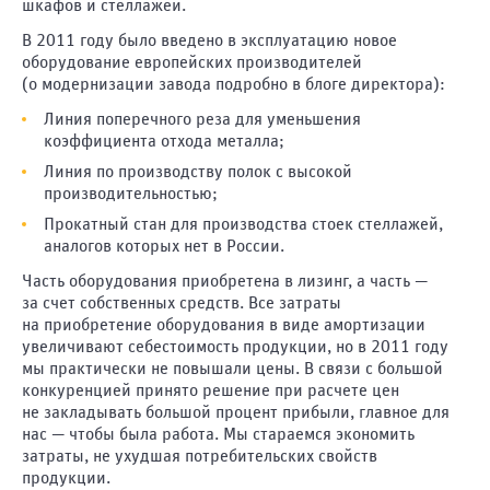
шкафов и стеллажей.
Саратов
В 2011 году было введено в эксплуатацию новое
Старый
оборудование европейских производителей
Оскол
(о модернизации завода подробно в блоге директора):
Тамбов
Линия поперечного реза для уменьшения
Тольятти
коэффициента отхода металла;
Томск
Линия по производству полок с высокой
Тула
производительностью;
Тюмень
Прокатный стан для производства стоек стеллажей,
аналогов которых нет в России.
Ульяновск
Часть оборудования приобретена в лизинг, а часть —
Уфа
за счет собственных средств. Все затраты
Хабаровск
на приобретение оборудования в виде амортизации
Чебоксары
увеличивают себестоимость продукции, но в 2011 году
мы практически не повышали цены. В связи с большой
Челябинск
конкуренцией принято решение при расчете цен
Череповец
не закладывать большой процент прибыли, главное для
нас — чтобы была работа. Мы стараемся экономить
Ярославль
затраты, не ухудшая потребительских свойств
продукции.