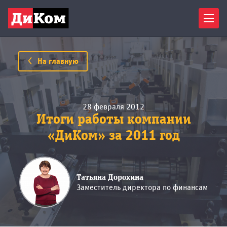
Астрахань
и наши
в течение
сотрудники
рабочего
Барнаул
свяжутся
дня.
Белгород
с вами
Владивосток
в рабочее
время.
Волгоград
На главную
Воронеж
Ваше
Екатеринбург
имя
*
Ижевск
28 февраля 2012
Иркутск
Итоги работы компании
Казань
«ДиКом» за 2011 год
Ваш
Кемерово
телефон
Киров
Краснодар
Татьяна Дорохина
Красноярск
Заместитель директора по финансам
Электронная
Курск
почта
*
Липецк