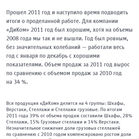
Махачкала
Москва
Прошел 2011 год и наступило время подводить
Ваш
Набережные
итоги о проделанной работе. Для компании
вопрос
Челны
«ДиКом» 2011 год был хорошим, хотя на объемы
Нижний
2008 года мы так и не вышли. Год был ровным,
Новгород
без значительных колебаний — работали весь
Новокузнецк
год с января по декабрь с хорошими
Новосибирск
показателями. Объем продаж за 2011 год вырос
Орел
Я принимаю
по сравнению с объемом продаж за 2010 год
Оренбург
условия
на 34 %.
передачи
Пенза
данных.
Ростов-
на-
Отправить
Вся продукция «ДиКом» делится на 4 группы: Шкафы,
Дону
Верстаки, Стеллажи и Стеллажи грузовые. По итогам
Рязань
2011 года 39% от объема продаж составили Шкафы, 28%
Самара
Стеллажи, 15% Грузовые стеллажи и 14% Верстаки.
Незначительное снижение доли грузовых стеллажей
Санкт-
по сравнению с 2010 годом компенсировано ростом доли
Петербург