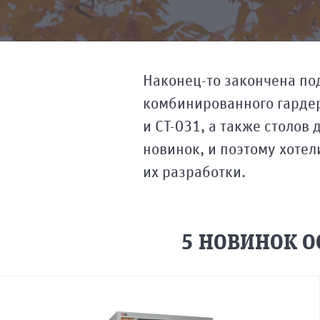
Кемерово
Новокузнецк
Новосибирск
Наконец-то закончена по
Электронная
Орел
Томск
почта
*
комбинированного гардер
Оренбург
Тула
и СТ-031, а также столо
Пенза
Тюмень
новинок, и поэтому хоте
Ростов-
Ульяновск
их разработки.
на-
Ваш
Уфа
Дону
вопрос
Хабаровск
Рязань
5 НОВИНОК О
Чебоксары
Самара
Челябинск
Санкт-
Петербург
Череповец