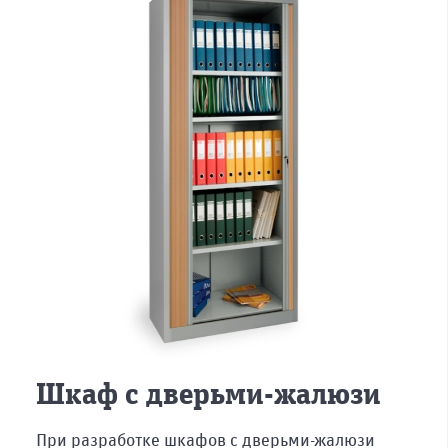
Саратов
Ярославль
Я принимаю
Старый
условия
Оскол
передачи
данных.
Тамбов
Тольятти
Отправить
Казахстан
Нур-
Алматы
Султан
(Астана)
Шкаф с дверьми-жалюзи
При разработке шкафов с дверьми-жалюзи