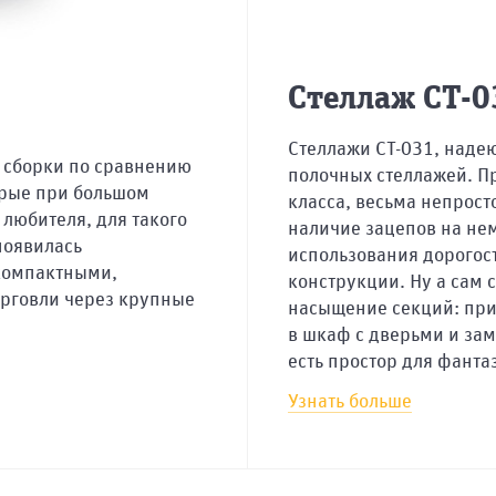
Стеллаж СТ-0
Стеллажи СТ-031, надею
 сборки по сравнению
полочных стеллажей. П
торые при большом
класса, весьма непрост
 любителя, для такого
наличие зацепов на не
появилась
использования дорогос
 компактными,
конструкции. Ну а сам 
орговли через крупные
насыщение секций: при
в шкаф с дверьми и зам
есть простор для фанта
Узнать больше