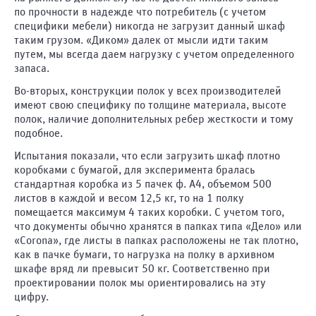
по прочности в надежде что потребитель (с учетом
Саратов
специфики мебели) никогда не загрузит данный шкаф
Старый
таким грузом. «Диком» далек от мысли идти таким
Оскол
путем, мы всегда даем нагрузку с учетом определенного
Тамбов
запаса.
Тольятти
Во-вторых, конструкции полок у всех производителей
Томск
имеют свою специфику по толщине материала, высоте
полок, наличие дополнительных ребер жесткости и тому
Тула
подобное.
Тюмень
Испытания показали, что если загрузить шкаф плотно
Ульяновск
коробками с бумагой, для эксперимента бралась
Уфа
стандартная коробка из 5 пачек ф. А4, объемом 500
листов в каждой и весом 12,5 кг, то на 1 полку
Хабаровск
помещается максимум 4 таких коробки. С учетом того,
Чебоксары
что документы обычно хранятся в папках типа «Дело» или
«Corona», где листы в папках расположены не так плотно,
Челябинск
как в пачке бумаги, то нагрузка на полку в архивном
Череповец
шкафе вряд ли превысит 50 кг. Соответственно при
Ярославль
проектировании полок мы ориентировались на эту
цифру.