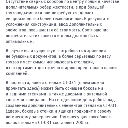
Отсутствие сварных коробов по центру полки в качестве
дополнительных ребер жесткости, а при большей
Казахстан
грузоподъемности они потребуются, делает
ее производство более технологичной. В результате
Нур-
усложнения конструкции, ввод дополнительных
Султан
элементов, повышается её стоимость. Соотношение
(Астана)
потребительских свойств и цены должно быть
оптимальным.
Алматы
В случае если существует потребность в хранении
не бумажных документов, а более серьезных по весу
грузов имеет смысл использовать стеллажи,
Белоруссия
их ассортимент достаточно широко представлен нашей
компанией.
Минск
В частности, новый стеллаж СТ-031 (о нем можно
прочитать здесь) может быть оснащен боковыми
и задними стенками, а также дверьми с ригельной
системой запирания. На сегодняшний день работа над
созданием дополнительных элементов стеллажа СТ-031
(двери, боковые стенки и ящики) подходит к своему
логическому завершению. Грузонесущая способность
полок стеллажа СТ-031 составляет 200 кг.