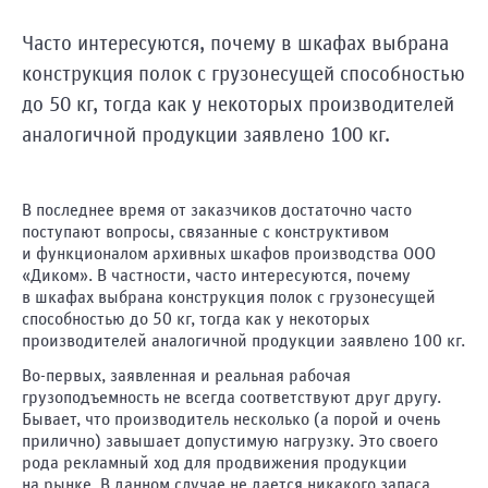
Махачкала
Москва
Часто интересуются, почему в шкафах выбрана
Ваш
Набережные
конструкция полок с грузонесущей способностью
вопрос
Челны
до 50 кг, тогда как у некоторых производителей
Нижний
аналогичной продукции заявлено 100 кг.
Новгород
Новокузнецк
Новосибирск
В последнее время от заказчиков достаточно часто
Орел
поступают вопросы, связанные с конструктивом
Я принимаю
и функционалом архивных шкафов производства ООО
Оренбург
условия
«Диком». В частности, часто интересуются, почему
передачи
Пенза
в шкафах выбрана конструкция полок с грузонесущей
данных.
способностью до 50 кг, тогда как у некоторых
Ростов-
производителей аналогичной продукции заявлено 100 кг.
на-
Отправить
Дону
Во-первых, заявленная и реальная рабочая
Рязань
грузоподъемность не всегда соответствуют друг другу.
Бывает, что производитель несколько (а порой и очень
Самара
прилично) завышает допустимую нагрузку. Это своего
Санкт-
рода рекламный ход для продвижения продукции
Петербург
на рынке. В данном случае не дается никакого запаса