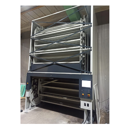
Казахстан
Нур-
Султан
(Астана)
Алматы
Белоруссия
Минск