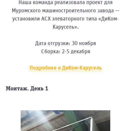
Махачкала
Наша команда реализовала проект для
Москва
Муромского машиностроительного завода —
Ваш
Набережные
установили АСХ элеваторного типа «ДиКом-
вопрос
Челны
Карусель».
Нижний
Новгород
Дата отгрузки: 30 ноября
Новокузнецк
Сборка: 2-5 декабря
Новосибирск
Орел
Я принимаю
Подробнее о ДиКом-Карусель
Оренбург
условия
передачи
Пенза
данных.
Ростов-
Монтаж. День 1
на-
Отправить
Дону
Рязань
Самара
Санкт-
Петербург